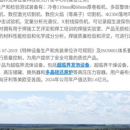
产和检验测试装备有：冷卷110mm和60mm厚卷板机、多层整
、数控激光切割机、数控⽕焰（等离⼦）切割机、Φ2300落地⻋床
冲击试验机、定量分析光谱仪、X射线探伤机、可记录超⽣波探
时拥有⽤于焊接⼯艺评定和焊⼯培训的焊接实验室、产品⽆损检
的材料性能检验和化学成分分析，焊接质量检验和评定，可进⾏
G 07-2019《特种设备⽣产和充装单位许可规则》及ISO90
⾏质量控制，为⽤⼾提供了安全可靠的质优产品。
产品为超临界流体设备，包括
超临界发泡设备
、超临界⼲燥设备
、⾼压储罐、换热器和
多晶硅还原炉
等⾼压压⼒容器。⽤⼾遍布
⽛利等美欧亚各国。2024年公司年产值达到1.6亿元。