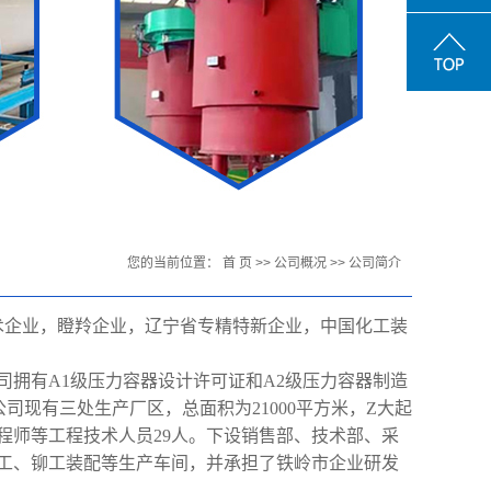
您的当前位置：
首 页
>>
公司概况
>>
公司简介
技术企业，瞪羚企业，辽宁省专精特新企业，中国化⼯装
司拥有A1级压⼒容器设计许可证和A2级压⼒容器制造
公司现有三处⽣产⼚区，总⾯积为21000平⽅⽶，Z⼤起
⼯程师等⼯程技术⼈员29⼈。下设销售部、技术部、采
⼯、铆⼯装配等⽣产⻋间，并承担了铁岭市企业研发