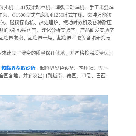
体包扎机、50T双梁起重机、埋弧⾃动焊机、⼿⼯电弧焊
、Φ1600⽴式⻋床和Φ1250卧式⻋床、60吨万能拉
伤仪、磁粉探伤机、热处理炉、振动时效机及各种耐压
测的X射线探伤室、理化分析实验室、产品研发实验室
超临界发泡、超临界⼲燥、超临界萃取等各项研究与
01体系要求建⽴了健全的质量保证体系，并严格按照质量保证
、
超临界萃取设备
、超临界染⾊设备、热压罐、等压
全国各地，并多次出⼝到越南、泰国、印尼、巴西、