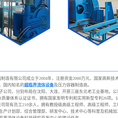
制造有限公司成⽴于2004年，注册资⾦2000万元，国家⾼新
，国内知名的
超临界流体设备
及压⼒容器制造商。
家⼦公司，分别布局在沈阳、⼤连、开原三座东北⽼⼯业基地。公
001质量体系认证证书，拥有国家发明专利和实⽤新型专利26项。
。公司现有员⼯210余⼈，拥有教授级⾼级⼯程师、⾼级⼯程师、
⽣产计划部、综合管理部、研发中⼼、技术中⼼等科室及机械加
临界流体设备科技研究开发中⼼的建设任务。