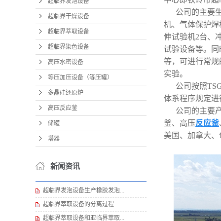
超临界发泡设备
公司的主要⽣
超临界干燥设备
机、⽓体保护焊机
超临界萃取设备
伸试验机2台、
超临界染色设备
试验设备等。同
等，可进⾏常规
高压水密设备
实验。
等压加压设备（等压罐）
公司按照TS
多晶硅还原炉
体系程序规定进
高压反应釜
公司的主要
釜、⾼压
反应釜
储罐
美国、加拿⼤、匈
塔器
新闻资讯
超临界发泡设备生产橡胶发泡...
超临界萃取设备的分离过程
超临界萃取设备和亚临界萃取...