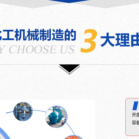
是
境，
原
磁
利
对
炉
力
用
处
多
密
超
于
晶
封
临
深
硅
反
界
海
还
应
二
的
原
釜-
氧
设
炉
反
化
备、
还
向
碳
装
原
法
代
置、
炉
兰
替
器
是
平
水
材、
生
盖
作
器
产
结
为
具
多
构
溶
等，
晶
2000
剂
如
硅
机
开
进
海
的
械
容
行
底
核
密
染
航
心
封
色
行
设
反