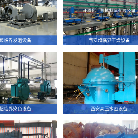
1100
成
超临界发泡设备
西安超临界干燥设备
套
超
临
界
乙
醇
干
燥
设
30MPa-
10.5
备
500L
DN25
超临界染色设备
西安高压水密设备
卧
高
式
压
染
水
色
密