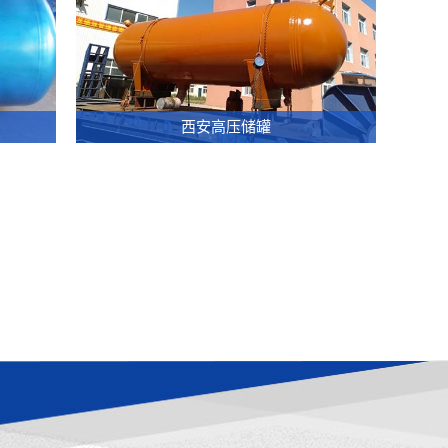
650L
压
萃
加
取
压
釜
设
35MPa-
备
L
储
700L
又
罐
西安高压储罐
萃
称
1、
取
为
储
釜
等
罐
35MPa-
压
分
1900L
釜，
类
萃
是
按
取
利
储
釜
用
存
超...
高
介
压
质
水
分：
的
压
压
缩
力
L
气