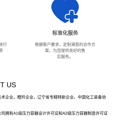
标准化服务
进行
根据客户要求，定制满意的合作方
质
案，为您提供良好的售
后服务。
T US
新技术企业，瞪羚企业，辽宁省专精特新企业，中国化⼯装备协
司拥有A1级压⼒容器设计许可证和A2级压⼒容器制造许可证