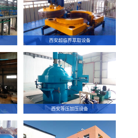
L
35MPa-
120L
西安超临界萃取设备
萃
取
釜
35MPa-
200L
萃
取
釜
35MPa-
MPa-
22MPa-
500L
00×2600
DN1500×3500
西安等压加压设备
萃
等
取
压
釜
釜
52MPa-
等