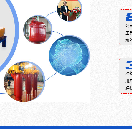
的
器、
备，
应
一
深
多
釜-
种
海
晶
开
全
光
硅
式
公
新
缆、
切
法
压
的
深
片
兰
格
先
海
后
结
进
电
主
构
工
力...
要
反
艺
是
应
方
用
釜
根
法，
于
1、
用
可
太
反
经
以
阳
应
彻
能
釜
底...
罚
分
点，
类
另
按
外
结
还
构