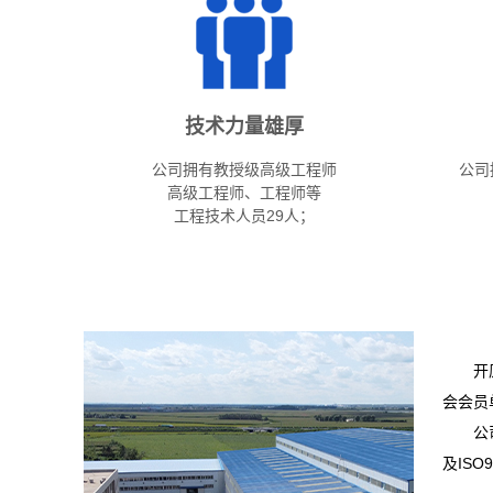
技术力量雄厚
公司拥有教授级⾼级⼯程师
公司
⾼级⼯程师、⼯程师等
⼯程技术⼈员29⼈；
开
会会员
公
及IS