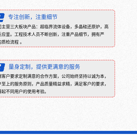
实，
罐
压
（P
专注创新，注重细节
力
＜
越
10MPa）、
司主营三大板块产品：超临界流体设备，多晶硅还原炉，高
高，
高
反应釜。工程技术人员不断创新，注重产品细节，拥有严
衬
压
的质检流程 。
层
储
的
罐
致
（P≥10MPa）；
密
按
量身定制，提供更满意的服务
度
形
据客户要求定制满意的合作方案，公司始终坚持以诚为本，
越
式
户至上的服务原则，产品质量精益求精，满足客户的要求，
高，...
分：
得起不同用户的使用考验。
卧
式
储
罐、
立
式...