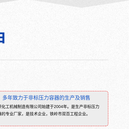
把
体
耐
储
酸
罐、
泵
液
等
化
的
气
聚
体
四
储
氟
罐、
乙
液
烯
体
等
储
防
罐；
腐
按
衬
压
层
L
力
多年致力于非标压力容器的生产及销售
进
分：
原化工机械制造有限公司始建于2004年。是生产非标压力
行
中
器的专业厂家，是技术企业，铁岭市双百工程企业。
成
低
形、
压
压
储