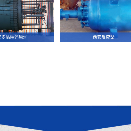
釜
测
32MPa-
试
500L
设
染
备
色
高
72
3000
釜
压
对
磁
安多晶硅还原炉
西安反应釜
超
水
棒
力
临
密
多
密
界
设
晶
封
染
备
硅
反
色
是
还
应
设
模
原
釜-
备
拟
炉
闭
超
深
60
式
临
海
对
带
界
处
棒
人
染
的
多
孔
色
压
晶
结
技
力
硅
构
术
环
还
2000