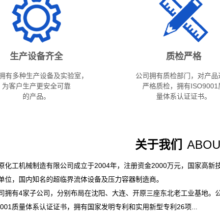
生产设备齐全
质检严格
拥有多种生产设备及实验室，
公司拥有质检部门，对产品
为客户生产更安全可靠
严格质检，拥有ISO9001
的产品。
量体系认证证书。
关于我们
ABOU
原化⼯机械制造有限公司成⽴于2004年，注册资⾦2000万元，国家⾼
单位，国内知名的超临界流体设备及压⼒容器制造商。
司拥有4家⼦公司，分别布局在沈阳、⼤连、开原三座东北⽼⼯业基地。公
O9001质量体系认证证书，拥有国家发明专利和实⽤新型专利26项...