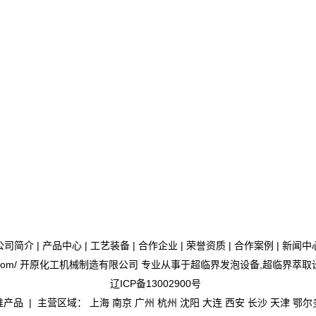
公司简介
|
产品中心
|
工艺装备
|
合作企业
|
荣誉资质
|
合作案例
|
新闻中
iyuanhj.com/ 开原化工机械制造有限公司 专业从事于
超临界发泡设备
,
超临界萃取
辽ICP备13002900号
推产品
| 主营区域：
上海
南京
广州
杭州
沈阳
大连
西安
长沙
天津
鄂尔