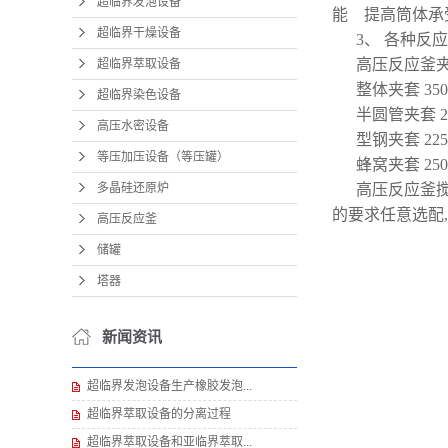
超临界发泡设备
能 提高筒体承
超临界干燥设备
3、 各种反
高压反应釜夹
超临界萃取设备
整体夹套 350 
超临界染色设备
半圆管夹套 280
高压水密设备
型钢夹套 225 
等压加压设备（等压罐）
蜂窝夹套 250 
多晶硅还原炉
高压反应釜
的要求任意选配,
高压反应釜
储罐
塔器
新闻资讯
超临界发泡设备生产橡胶发泡...
超临界萃取设备的分离过程
超临界萃取设备和亚临界萃取...