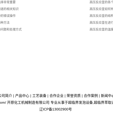
选择非常重要
高压反应釜的各
知道的相关知识
高压反应釜如何
中的错误操作
高压反应釜的结
两种方法
高压反应釜在进
的问题和处理方式
高压反应釜的温
公司简介
|
产品中心
|
工艺装备
|
合作企业
|
荣誉资质
|
合作案例
|
新闻中
iyuanhj.com/ 开原化工机械制造有限公司 专业从事于
超临界发泡设备
,
超临界萃取
辽ICP备13002900号