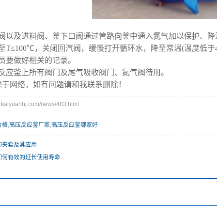
气阀以及进料阀、釜下口阀通过管路向釜中通入氮气加以保护、降
至T≤100℃，关闭回汽阀，缓慢打开循环水，降至常温(温度低
员要做好相关的记录。
压反应釜上所有阀门及尾气吸收阀门、氮气阀待用。
源于网络，如有问题请和我联系删除！
aiyuanhj.com/news/483.html
价格
,
高压反应釜厂家
,
高压反应釜哪家好
的夹套及其应用
如何有效的延长使用寿命