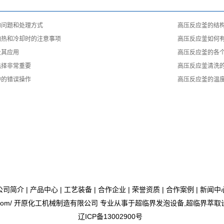
的问题和处理方式
高压反应釜的结
加热和冷却时的注意事项
高压反应釜如何
及其应用
高压反应釜的各
选择非常重要
高压反应釜清洗
中的错误操作
高压反应釜的温
公司简介
|
产品中心
|
工艺装备
|
合作企业
|
荣誉资质
|
合作案例
|
新闻中
iyuanhj.com/ 开原化工机械制造有限公司 专业从事于
超临界发泡设备
,
超临界萃取
辽ICP备13002900号