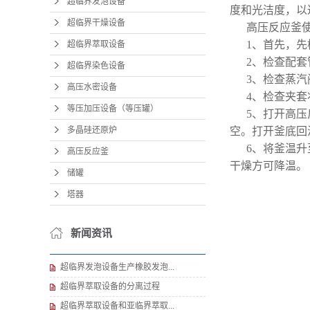
超临界发泡设备
度和光洁度，以
超临界干燥设备
高压反应釜
1、首先，
超临界萃取设备
2、检查配
超临界染色设备
3、检查蒸
高压水密设备
4、检查夹
等压加压设备（等压罐）
5、打开高
多晶硅还原炉
空。打开釜底回
6、将釜温升
高压反应釜
干燥方可降温。
储罐
塔器
新闻资讯
超临界发泡设备生产橡胶发泡...
超临界萃取设备的分离过程
超临界萃取设备和亚临界萃取...