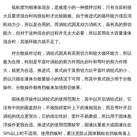
低粘度均相液体混合，是难度小的一种搅拌过程，只有当容积很
大且要求混合时间很短时才比较困难。由于推进式的循环能力强且消
耗动力少，所以是合用的。而涡轮式因其动力消耗大，虽有高的剪切
能力，但对于这种混合的过程并无太大必要，所以若用在大容量液体
混合时，其循环能力就不足了。
对分散操作过程，涡轮式因具有高剪切力和较大循环能力，所以
最为合用，特别是平直叶涡轮的剪力作用比折叶和弯叶的剪力作用
大，就更为合适。推进式、浆式由于其剪切力比平直叶涡轮式的小，
所以只能在液体分散量较小的情况下可用，而其中浆式很少用于分散
操作。分散操作都有挡板来加强剪切效果。
固体悬浮操作以涡轮式的使用范围大，其中以开启涡轮式好。它
没有中间的圆盘部分，不致阻碍桨叶上下的液相混合，而且弯叶开启
涡轮的优点更突出，它的排出性好、桨叶不易磨损，所以用于固体悬
浮操作更我合适。推进式的使用范围较窄，固液比重差大或固液比在
50%以上时不适用。使用挡板时，要注意防止固体颗粒在挡板角落上